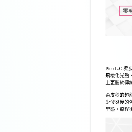
Pico L.O.
柔
飛梭
化光點
上更勝於傳
柔
皮秒
的超
少發炎後的
型態，療程