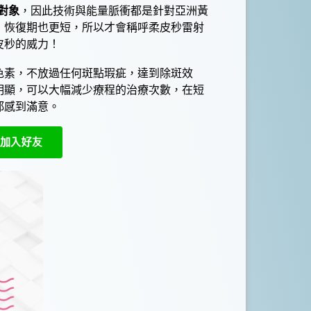
對象
，因此技術與能量脈衝都是針對亞洲黃
，恢復期也更短，所以才會稱呼
柔皮秒雷射
皮秒
的威力！
色素
，不放過任何
斑點瑕疵
，達到
除斑
效
明顯，可以大幅減少療程的治療次數，在短
都感到滿意。