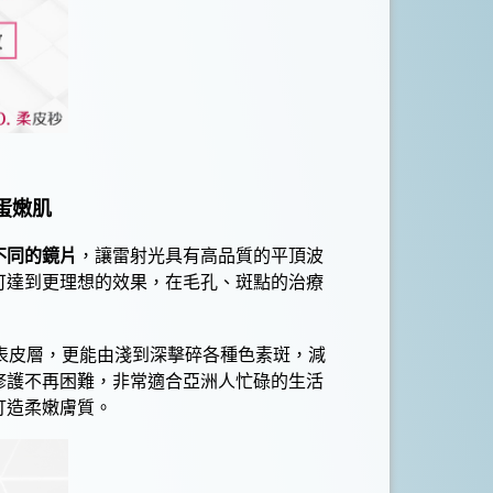
蛋嫩肌
不同的鏡片
，讓
雷射
光具有高品質的平頂波
可達到更理想的效果，在
毛孔
、
斑點
的治療
表皮層，更能由淺到深擊碎各種
色素斑
，減
修護不再困難，非常適合亞洲人忙碌的生活
打造柔嫩膚質。