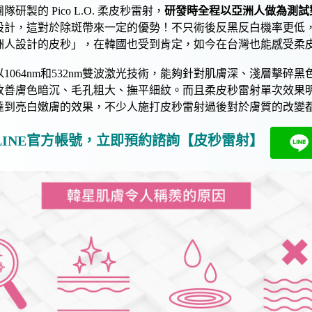
團隊研製的
Pico L.O.
柔
皮秒雷射
，
研發時全程以亞洲人做為測試
設計，這對於
除斑
帶來一定的優勢！不只術後
反黑反白
機率更低
洲人設計的
皮秒
」，在韓國也受到肯定，如今在台灣也能感受
柔
以1064nm和532nm雙波激光技術，能夠針對肌膚深、淺層
擊碎黑
改善
膚色暗沉
、
毛孔粗大
、
撫平細紋
。而且柔
皮秒雷射
單次效果
達到
亮白嫩膚
的效果，不少人施打
皮秒雷射
過後對於膚質的改變
LINE官方帳號，立即預約諮詢【
皮秒雷射
】