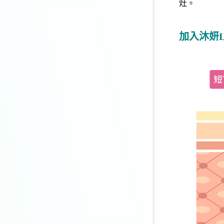
灶。
加入沐妍