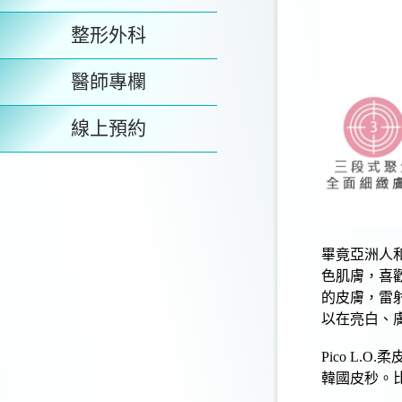
整形外科
醫師專欄
線上預約
畢竟亞洲人
色肌膚，喜
的皮膚，
雷
以在
亮白
、
Pico L.O
韓國皮秒
。