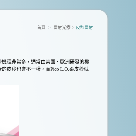
首頁
>
雷射光療
>
皮秒雷射
秒
機種非常多，通常由美國、歐洲研發的機
合的
皮秒
也會不一樣，而
Pico L.O.柔皮秒
就