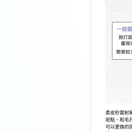
柔
皮秒雷射
斑點
、和
毛
可以更換的