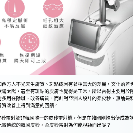
和西方人不光天生膚質、
斑點
成因有著相當大的差異，文化落差
歡曬太陽，甚至有
斑點
的皮膚也覺得是正常，所以
雷射
主要用於
射
多用在
除斑
、
改善膚質
，而針對亞洲人設計的
柔皮秒
，無論是
膚質改善
上得到滿意的回饋。
.柔皮秒雷射
並非韓國唯一的
皮秒雷射
機，但是在韓國剛推出便成為
比較傳統的
韓國皮秒
，柔
皮秒雷射
為何能脫穎而出呢？