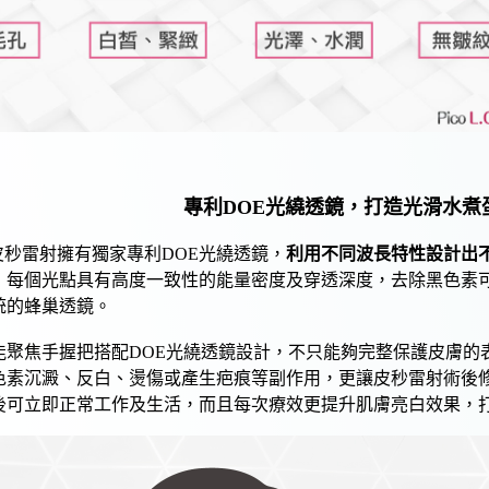
專利DOE
光繞透鏡
，打造光滑水煮
皮秒雷射
擁有獨家專利DOE
光繞透鏡
，
利用不同波長特性設計出
，每個光點具有高度一致性的能量密度及穿透深度，
去除黑色素
統的
蜂巢
透鏡。
能聚焦手握把搭配DOE
光繞透鏡
設計，不只能夠完整保護皮膚的
色素沉澱
、
反白
、燙傷或產生疤痕等副作用，更讓
皮秒雷射
術後
後可立即正常工作及生活，而且每次療效更提升肌膚
亮白
效果，